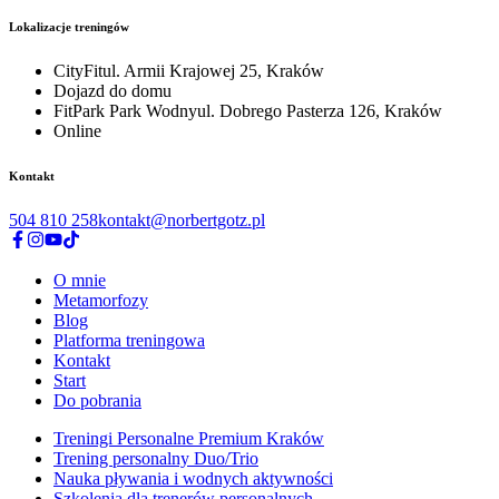
Lokalizacje treningów
CityFit
ul. Armii Krajowej 25, Kraków
Dojazd do domu
FitPark Park Wodny
ul. Dobrego Pasterza 126, Kraków
Online
Kontakt
504 810 258
kontakt@norbertgotz.pl
O mnie
Metamorfozy
Blog
Platforma treningowa
Kontakt
Start
Do pobrania
Treningi Personalne Premium Kraków
Trening personalny Duo/Trio
Nauka pływania i wodnych aktywności
Szkolenia dla trenerów personalnych