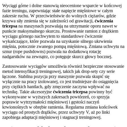
Wyciągi górne i dolne stanowią nieocenione wsparcie w końcowej
fazie treningu, zapewniając stałe napięcie mięśniowe w całym
zakresie ruchu. W przeciwieństwie do wolnych ciężarów, gdzie
krzywa siły zmienia się w zależności od grawitacji,
ćwiczenia
tricepsa
na maszynach pozwalają na utrzymanie oporu nawet w
punkcie maksymalnego skurczu. Prostowanie ramion z drążkiem
wyciągu górnego nachwytem to standardowe ćwiczenie
wykańczające, które pozwala na uzyskanie silnego ukrwienia
mięśnia, potocznie zwanego pompą mięśniową. Zmiana uchwytu na
sznur (rope pushdowns) pozwala na dodatkową rotację
nadgarstków na zewnątrz, co potęguje skurcz głowy bocznej.
Zastosowanie wyciągów umożliwia również bezpieczne stosowanie
metod intensyfikacji treningowej, takich jak drop-sety czy serie
łączone. Stabilna pozycja przy maszynie pozwala skupić się
wyłącznie na pracy izolowanej, co jest trudniejsze do osiągnięcia
przy ciężkich hantlach, gdy zmęczenie zaczyna wpływać na
technikę. Takie akcesoryjne
ćwiczenia tricepsa
powinny być
wykonywane w wyższych zakresach powtórzeń, co sprzyja
poprawie wytrzymałości mięśniowej i gęstości naczyń
krwionośnych w obrębie ramienia. Regularna zmiana końcówek
wyciągu od prostych drążków, przez uchwyty V, aż po linki
zapobiega adaptacji mięśniowej i stagnacji treningowej.