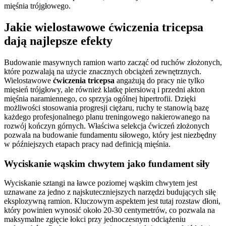
mięśnia trójgłowego.
Jakie wielostawowe ćwiczenia tricepsa
dają najlepsze efekty
Budowanie masywnych ramion warto zacząć od ruchów złożonych,
które pozwalają na użycie znacznych obciążeń zewnętrznych.
Wielostawowe
ćwiczenia tricepsa
angażują do pracy nie tylko
mięsień trójgłowy, ale również klatkę piersiową i przedni akton
mięśnia naramiennego, co sprzyja ogólnej hipertrofii. Dzięki
możliwości stosowania progresji ciężaru, ruchy te stanowią bazę
każdego profesjonalnego planu treningowego nakierowanego na
rozwój kończyn górnych. Właściwa selekcja ćwiczeń złożonych
pozwala na budowanie fundamentu siłowego, który jest niezbędny
w późniejszych etapach pracy nad definicją mięśnia.
Wyciskanie wąskim chwytem jako fundament siły
Wyciskanie sztangi na ławce poziomej wąskim chwytem jest
uznawane za jedno z najskuteczniejszych narzędzi budujących siłę
eksplozywną ramion. Kluczowym aspektem jest tutaj rozstaw dłoni,
który powinien wynosić około 20-30 centymetrów, co pozwala na
maksymalne zgięcie łokci przy jednoczesnym odciążeniu