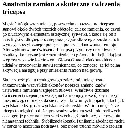
Anatomia ramion a skuteczne ćwiczenia
tricepsa
Mięsień trójgłowy ramienia, powszechnie nazywany tricepsem,
stanowi około dwóch trzecich objętości całego ramienia, co czyni
go kluczowym elementem estetycznej sylwetki. Składa się on z
trzech głów: długiej, bocznej oraz przyśrodkowej, a każda z nich
wymaga specyficznego podejścia podczas planowania treningu.
Aby wykonywane
ćwiczenia tricepsa
przyniosły oczekiwane
rezultaty, konieczne jest zrozumienie ich głównej funkcji, jaką jest
wyprost w stawie łokciowym. Głowa długa dodatkowo bierze
udział w prostowaniu stawu ramiennego, co oznacza, że jej pełna
aktywacja następuje przy uniesieniu ramion nad głowę.
Skuteczność planu treningowego zależy od umiejętnego
angażowania wszystkich aktonów poprzez zmianę kątów
ustawienia ramienia względem tułowia. Właściwie dobrane
ćwiczenia tricepsa
pozwalają na harmonijny rozwój siły i masy
mięśniowej, co przekłada się na wyniki w innych bojach, takich jak
wyciskanie leżąc czy wyciskanie żołnierskie. Warto pamiętać, że
triceps to mięsień o dużej przewadze włókien szybkokurczliwych,
co sugeruje pracę na nieco większych ciężarach przy zachowaniu
nienagannej techniki. Stabilizacja łopatki i unikanie zbędnego ruchu
w barku to absolutna podstawa, bez której trudno mówić o izolacji