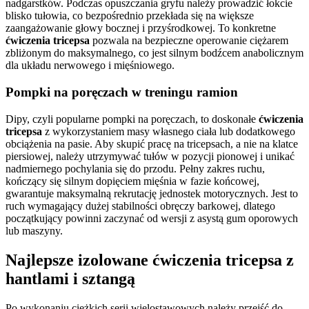
nadgarstków. Podczas opuszczania gryfu należy prowadzić łokcie
blisko tułowia, co bezpośrednio przekłada się na większe
zaangażowanie głowy bocznej i przyśrodkowej. To konkretne
ćwiczenia tricepsa
pozwala na bezpieczne operowanie ciężarem
zbliżonym do maksymalnego, co jest silnym bodźcem anabolicznym
dla układu nerwowego i mięśniowego.
Pompki na poręczach w treningu ramion
Dipy, czyli popularne pompki na poręczach, to doskonałe
ćwiczenia
tricepsa
z wykorzystaniem masy własnego ciała lub dodatkowego
obciążenia na pasie. Aby skupić pracę na tricepsach, a nie na klatce
piersiowej, należy utrzymywać tułów w pozycji pionowej i unikać
nadmiernego pochylania się do przodu. Pełny zakres ruchu,
kończący się silnym dopięciem mięśnia w fazie końcowej,
gwarantuje maksymalną rekrutację jednostek motorycznych. Jest to
ruch wymagający dużej stabilności obręczy barkowej, dlatego
początkujący powinni zaczynać od wersji z asystą gum oporowych
lub maszyny.
Najlepsze izolowane ćwiczenia tricepsa z
hantlami i sztangą
Po wykonaniu ciężkich serii wielostawowych należy przejść do