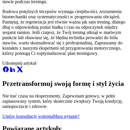
stawie podczas treningu.
Budowa potężnych tricepsów wymaga cierpliwości, zrozumienia
biomechaniki oraz systematyczności w progresowaniu obciążeń.
Pamiętaj, że regeneracja jest równie ważna jak sam trening, dlatego
dbaj o odpowiednią podaż białka i czas na odpoczynek między
sesjami ramion. Jeśli czujesz, że Twój trening utknął w martwym
punkcie lub obawiasz się, że błędna technika prowadzi do bólu
stawów, warto skonsultować się z profesjonalistą. Zapraszamy do
kontaktu z naszymi ekspertami od przygotowania motorycznego,
którzy pomogą Ci zoptymalizować plan treningowy.
Udostepnij artykuł
Przetransformuj swoją formę i styl życia
Nie trać czasu na eksperymenty. Zapewniam gotowy, w pełni
zaplanowany system, który skutecznie zwiększy Twoją kondycję,
samopoczucie i zdrowie.
Umów konsultację wstępną
Masz pytanie?
Powiązane artykuły