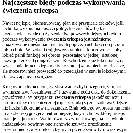
Najczęstsze błędy podczas wykonywania
ćwiczenia tricepsa
Nawet najlepiej skonstruowany plan nie przyniesie efektów, jeśli
technika wykonania poszczególnych elementów będzie
pozostawiała wiele do życzenia. Najpowszechniejszym błędem
podczas wykonywania
ćwiczenia tricepsa
jest nadmierne
angażowanie mięśni naramiennych poprzez ruch łokci do przodu
lub na boki. W izolacji trójgłowego ramienia kluczowe jest, aby
łokieć pełnił funkcję osi obrotu, pozostając w jednej, ustalonej
pozycji przez całą długość serii. Rozchodzenie się łokci podczas
wyciskania francuskiego nie tylko zmniejsza napięcie w tricepsie,
ale może również prowadzić do przeciążeń w stawie łokciowym i
stanów zapalnych ścięgien.
Kolejnym uchybieniem jest stosowanie zbyt dużego ciężaru, co
wymusza tzw. "oszukiwanie" i używanie pędu ciała do dokończenia
powtórzenia. W przypadku
ćwiczenia tricepsa
jakość skurczu i
kontrola fazy ekscentrycznej (opuszczania) są znacznie ważniejsze
niż liczba kilogramów na sztandze. Brak pełnego wyprostu ramienia
to z kolei rezygnacja z najtrudniejszej fazy ruchu, w której triceps
pracuje najmocniej. Warto również zwrócić uwagę na ustawienie
nadgarstków powinny one stanowić sztywne przedłużenie
przedramienia, aby unikać zbędnych przeciążeń w tym wrażliwym