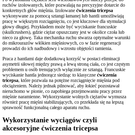
ruchów izolowanych, które pozwalają na precyzyjne dotarcie do
konkretnych głów mięśnia. Izolowane
ćwiczenia tricepsa
wykonywane za pomocą sztangi łamanej lub hantli umożliwiają
pracę w większym rozciągnięciu, co jest kluczowe dla stymulacji
głowy długiej. Przykładem może być wyciskanie francuskie
(skullcrushers), gdzie ciężar opuszczany jest w okolice czoła lub
nieco za głowę. Taka mechanika ruchu stwarza optymalne warunki
do mikrourazów włókien mięśniowych, co w fazie regeneracji
prowadzi do ich nadbudowy i wzrostu objętości ramienia.
Praca z hantlami daje dodatkową korzyść w postaci eliminacji
asymetrii siłowej między prawą a lewą stroną ciała, co jest częstym
problemem u osób trenujących wyłącznie ze sztangą. Francuskie
wyciskanie hantla jednorącz siedząc to klasyczne
ćwiczenia
tricepsa
, które pozwala na potężne rozciągnięcie mięśnia pod
obciążeniem. Należy jednak pilnować, aby łokieć pozostawał
nieruchomo w pionie, co zapobiega przejmowaniu pracy przez
mięśnie naramienne. Wykorzystanie wolnych ciężarów wymusza
również pracę mięśni stabilizujących, co przekłada się na lepszą
sprawność funkcjonalną całego aparatu ruchu.
Wykorzystanie wyciągów czyli
akcesoryjne ćwiczenia tricepsa