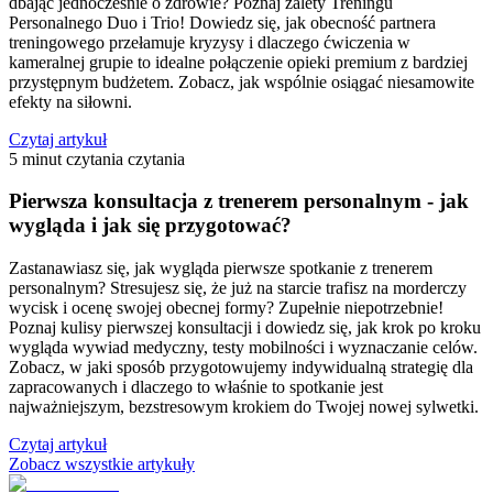
dbając jednocześnie o zdrowie? Poznaj zalety Treningu
Personalnego Duo i Trio! Dowiedz się, jak obecność partnera
treningowego przełamuje kryzysy i dlaczego ćwiczenia w
kameralnej grupie to idealne połączenie opieki premium z bardziej
przystępnym budżetem. Zobacz, jak wspólnie osiągać niesamowite
efekty na siłowni.
Czytaj artykuł
5 minut czytania
czytania
Pierwsza konsultacja z trenerem personalnym - jak
wygląda i jak się przygotować?
Zastanawiasz się, jak wygląda pierwsze spotkanie z trenerem
personalnym? Stresujesz się, że już na starcie trafisz na morderczy
wycisk i ocenę swojej obecnej formy? Zupełnie niepotrzebnie!
Poznaj kulisy pierwszej konsultacji i dowiedz się, jak krok po kroku
wygląda wywiad medyczny, testy mobilności i wyznaczanie celów.
Zobacz, w jaki sposób przygotowujemy indywidualną strategię dla
zapracowanych i dlaczego to właśnie to spotkanie jest
najważniejszym, bezstresowym krokiem do Twojej nowej sylwetki.
Czytaj artykuł
Zobacz wszystkie artykuły